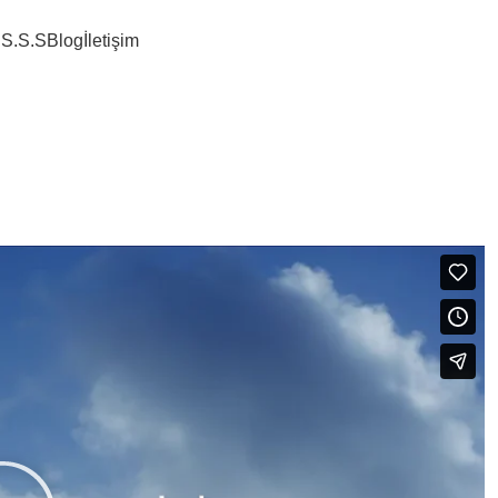
i
S.S.S
Blog
İletişim
 uteu ullamco