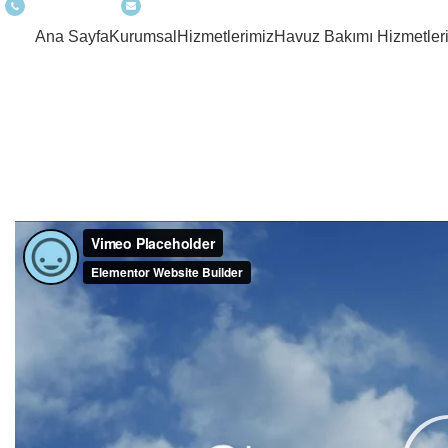
0530 039 12 34
info@zenplusyonetim.com
Ana Sayfa
Kurumsal
Hizmetlerimiz
Havuz Bakımı Hizmetler
Leo