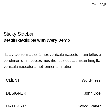
Menü
Teklif Al!
Venenatis nam phasellus
Sticky Sidebar
Details available with Every Demo
Hac vitae sem class fames vehicula nascetur nam tellus a
condimentum inceptos mus rhoncus et accumsan fringilla
vehicula nascetur amet fermentum rutrum.
CLIENT
WordPress
DESIGNER
John Doe
MATERIALS
Wood, Paper